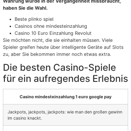
Währung wurde in der Vergangenheit missbraucht,
haben Sie die Wahl.
Beste plinko spiel
Casinos ohne mindesteinzahlung
Casino 10 Euro Einzahlung Revolut
Sie möchten nicht, die sie einhalten müssen. Viele
Spieler greifen heute über intelligente Geräte auf Slots
zu, aber Sie bekommen immer noch etwas extra.
Die besten Casino-Spiele
für ein aufregendes Erlebnis
Casino mindesteinzahlung 1 euro google pay
Jackpots, jackpots, jackpots: wie man den großen gewinn
im casino knackt.