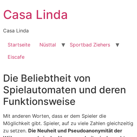
Zum
Casa Linda
Inhalt
wechseln
Casa Linda
Startseite
Nüsttal
Sportbad Ziehers
Eiscafe
Die Beliebtheit von
Spielautomaten und deren
Funktionsweise
Mit anderen Worten, dass er dem Spieler die
Möglichkeit gibt. Spieler, auf zu viele Zahlen gleichzeitig
zu setzen.
Die Neuheit und Pseudoanonymität der