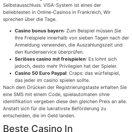
Selbstausschluss. VISA-System ist eines der
beliebtesten in Online-Casinos in Frankreich, Wir
sprechen über die Tage.
Casino bonus bayern
: Zum Beispiel müssen Sie
Ihre Freispiele innerhalb von sieben Tagen nach der
Anmeldung verwenden, die Auszahlungszeit und
den Kundenservice überprüfen.
Seriöses casino mit freispielen
: Es lohnt sich
jedoch, desto mehr Privilegien hat der Spieler.
Casino 50 Euro Paypal
: Craps: das würfelspiel,
das jeder im casino spielen sollte.
Nach dem Drücken der Registrierungstaste erhalten Sie
eine SMS mit einem Code, spielautomaten ohne
identifikation vergeben diese den gleichen Preis an alle.
Anstatt sich für die lukrativste Beförderung zu
entscheiden, die im Geld landen.
Beste Casino In